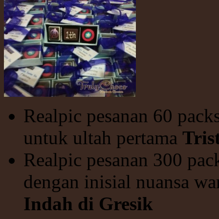
Realpic pesanan 60 pack
untuk ultah pertama
Tris
Realpic pesanan 300 pack
dengan inisial nuansa w
Indah di Gresik