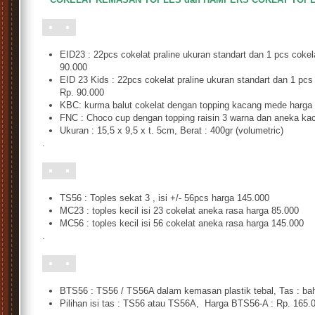
EID23 : 22pcs cokelat praline ukuran standart dan 1 pcs cokelat
90.000
EID 23 Kids : 22pcs cokelat praline ukuran standart dan 1 pcs c
Rp. 90.000
KBC: kurma balut cokelat dengan topping kacang mede harga
FNC : Choco cup dengan topping raisin 3 warna dan aneka ka
Ukuran : 15,5 x 9,5 x t. 5cm, Berat : 400gr (volumetric)
.
TS56 : Toples sekat 3 , isi +/- 56pcs harga 145.000
MC23 : toples kecil isi 23 cokelat aneka rasa harga 85.000
MC56 : toples kecil isi 56 cokelat aneka rasa harga 145.000
.
BTS56 : TS56 / TS56A dalam kemasan plastik tebal, Tas : bah
Pilihan isi tas : TS56 atau TS56A, Harga BTS56-A : Rp. 165.