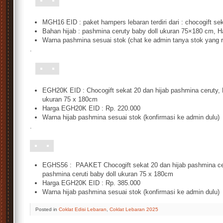
s
MGH16 EID : paket hampers lebaran terdiri dari : chocogift se
Bahan hijab : pashmina ceruty baby doll ukuran 75×180 cm, H
Warna pashmina sesuai stok (chat ke admin tanya stok yang 
.
s
EGH20K EID : Chocogift sekat 20 dan hijab pashmina ceruty, B
ukuran 75 x 180cm
Harga EGH20K EID : Rp. 220.000
Warna hijab pashmina sesuai stok (konfirmasi ke admin dulu)
.
EGHS56 : PAAKET Chocogift sekat 20 dan hijab pashmina ceru
pashmina ceruti baby doll ukuran 75 x 180cm
Harga EGH20K EID : Rp. 385.000
Warna hijab pashmina sesuai stok (konfirmasi ke admin dulu)
Posted
in
Coklat Edisi Lebaran
,
Coklat Lebaran 2025