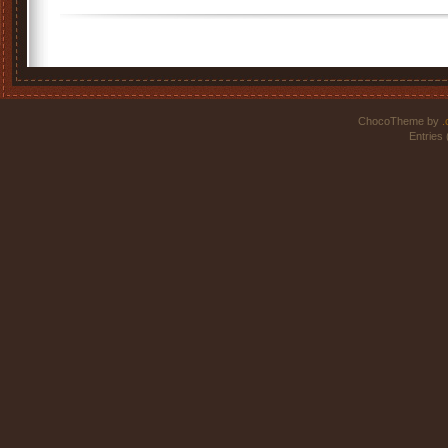
ChocoTheme by
.
Entries