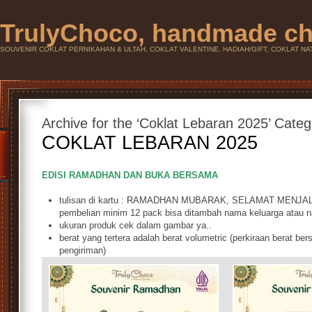
TrulyChoco, handmade ch
SOUVENIR COKLAT PERNIKAHAN & ULTAH, COKLAT VALENTINE, HADIAH/GIFT, COKLAT NAT
Archive for the ‘Coklat Lebaran 2025’ Categ
COKLAT LEBARAN 2025
EDISI RAMADHAN DAN BUKA BERSAMA
tulisan di kartu : RAMADHAN MUBARAK, SELAMAT MEN
pembelian minim 12 pack bisa ditambah nama keluarga atau n
ukuran produk cek dalam gambar ya..
berat yang tertera adalah berat volumetric (perkiraan berat b
pengiriman)