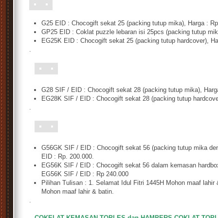
G25 EID : Chocogift sekat 25 (packing tutup mika), Harga : R
GP25 EID : Coklat puzzle lebaran isi 25pcs (packing tutup mi
EG25K EID : Chocogift sekat 25 (packing tutup hardcover), Ha
.
s
G28 SIF / EID : Chocogift sekat 28 (packing tutup mika), Harg
EG28K SIF / EID : Chocogift sekat 28 (packing tutup hardcove
.
d
G56GK SIF / EID : Chocogift sekat 56 (packing tutup mika d
EID : Rp. 200.000.
EG56K SIF / EID : Chocogift sekat 56 dalam kemasan hardbox
EG56K SIF / EID : Rp 240.000
Pilihan Tulisan : 1. Selamat Idul Fitri 1445H Mohon maaf lahi
Mohon maaf lahir & batin.
.
s
COKELAT KEMASAN TOPLES dan HAMPERS COKLAT TOP