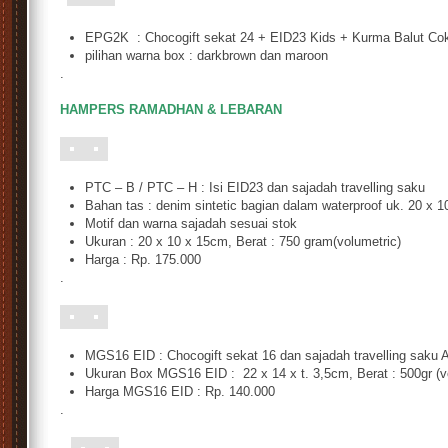
s
EPG2K : Chocogift sekat 24 + EID23 Kids + Kurma Balut Co
pilihan warna box : darkbrown dan maroon
.
HAMP
ERS RAMADHAN & LEBARAN
PTC – B / PTC – H : Isi EID23 dan sajadah travelling saku
Bahan tas : denim sintetic bagian dalam waterproof uk. 20 x 10
Motif dan warna sajadah sesuai stok
Ukuran : 20 x 10 x 15cm, Berat : 750 gram(volumetric)
Harga : Rp. 175.000
.
MGS16 EID : Chocogift sekat 16 dan sajadah travelling saku 
Ukuran Box MGS16 EID : 22 x 14 x t. 3,5cm, Berat : 500gr (v
Harga MGS16 EID : Rp. 140.000
.