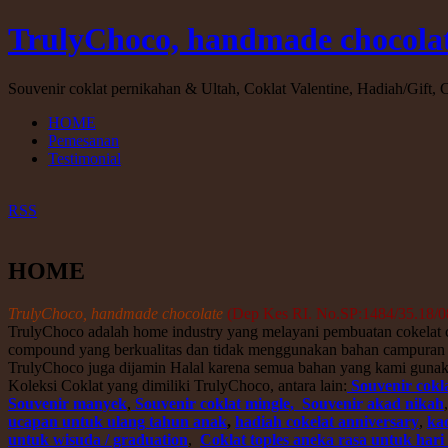
TrulyChoco, handmade chocola
Souvenir coklat pernikahan & Ultah, Coklat Valentine, Hadiah/Gift, C
HOME
Pemesanan
Testimonial
RSS
HOME
TrulyChoco, handm
ade chocolate
(Dep Kes RI. No.SP:1484/35.18/0
TrulyChoco adalah home industry yang melayani pembuatan cokelat c
compound yang berkualitas dan tidak menggunakan bahan campuran lain
TrulyChoco juga dijamin Halal karena semua bahan yang kami gunakan 
Koleksi Coklat yang dimiliki TrulyChoco, antara lain:
Souvenir cokl
Souvenir manyek
,
Souvenir coklat mingle, Souvenir akad nikah
ucapan untuk ulang tahun anak
,
hadiah cokelat anniversary
,
kad
untuk wisuda / graduation
,
Coklat toples
aneka rasa untuk hari 