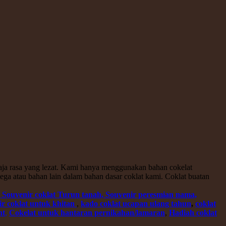
saja rasa yang lezat. Kami hanya menggunakan bahan cokelat
ega atau bahan lain dalam bahan dasar coklat kami. Coklat buatan
, Souvenir coklat Turun tanah, Souvenir peresmian nama,
r coklat untuk khitan
,
kado coklat ucapan ulang tahun
,
coklat
nt
,
Cokelat untuk hantaran pernikahan/lamaran
,
Hadiah coklat