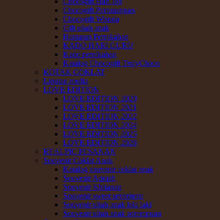
Chocogift Hari Ibu
Chocogift Pertunangan
Chocogift Wisuda
Gift ultah anak
Hantaran Pernikahan
KADO HARI GURU
Kado pernikahan
Katalog Chocogift TrulyChoco
KOTAK COKLAT
Liputan media
LOVE EDITION
LOVE EDITION 2020
LOVE EDITION 2021
LOVE EDITION 2022
LOVE EDITION 2024
LOVE EDITION 2025
LOVE EDITION 2026
REALPIC PESANAN
Souvenir Coklat Anak
Katalog souvenir coklat anak
Souvenir Aqiqah
Souvenir Khitanan
Souvenir sweet seventeen
Souvenir ultah anak laki laki
Souvenir ultah anak perempuan