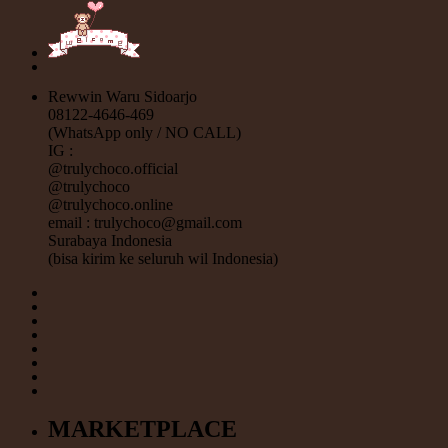
Rewwin Waru Sidoarjo
08122-4646-469
(WhatsApp only / NO CALL)
IG :
@trulychoco.official
@trulychoco
@trulychoco.online
email : trulychoco@gmail.com
Surabaya Indonesia
(bisa kirim ke seluruh wil Indonesia)
MARKETPLACE