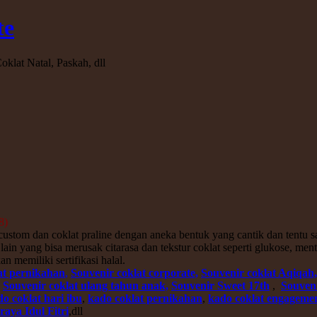
te
oklat Natal, Paskah, dll
8)
ustom dan coklat praline dengan aneka bentuk yang cantik dan tentu 
 yang bisa merusak citarasa dan tekstur coklat seperti glukose, ment
memiliki sertifikasi halal.
at pernikahan
,
Souvenir coklat corporate,
Souvenir coklat Aqiqah
,
Souvenir coklat ulang tahun anak,
S
ouvenir Sweet 17th
,
Souveni
o coklat hari ibu
,
kado coklat pernikahan
,
kado coklat engageme
raya Idul Fitri
,dll